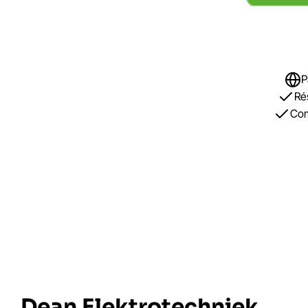
P
Ré
Com
Dean Elektrotechniek