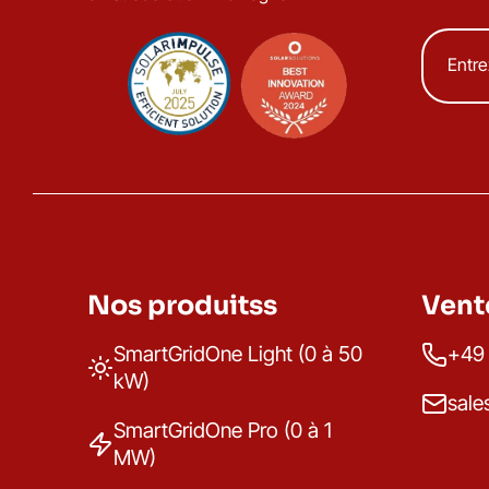
Nos produitss
Vent
SmartGridOne Light (0 à 50
+49 
kW)
sale
SmartGridOne Pro (0 à 1
MW)