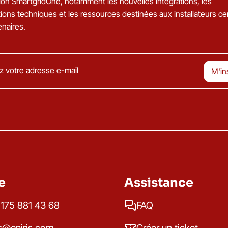
ation SmartgridOne, notamment les nouvelles intégrations, les
ions techniques et les ressources destinées aux installateurs cer
enaires.
e
Assistance
175 881 43 68
FAQ
s@eniris.com
Créer un ticket