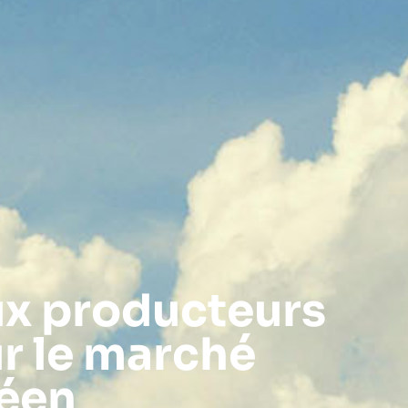
ux producteurs
ur le marché
péen