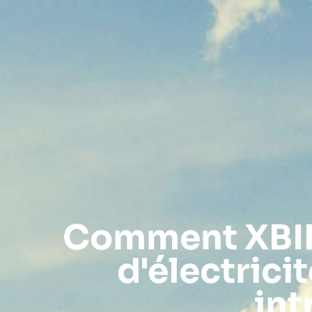
Comment XBID 
d'électrici
int