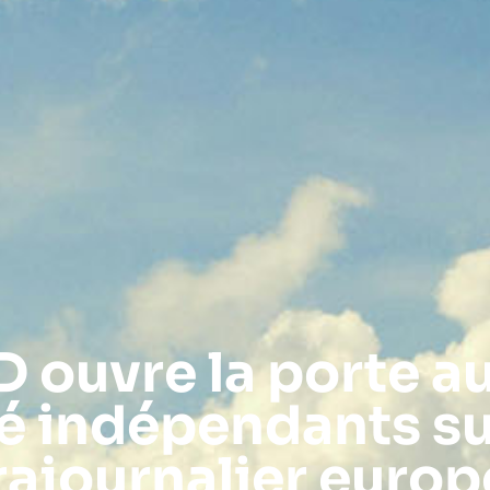
ouvre la porte a
té indépendants s
rajournalier euro