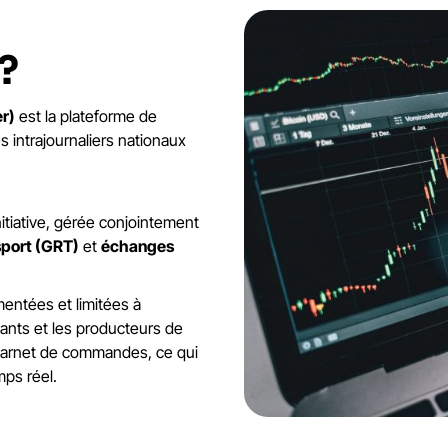
?
er)
est la plateforme de
 intrajournaliers nationaux
itiative, gérée conjointement
sport (GRT)
et
échanges
mentées et limitées à
ciants et les producteurs de
carnet de commandes, ce qui
ps réel.