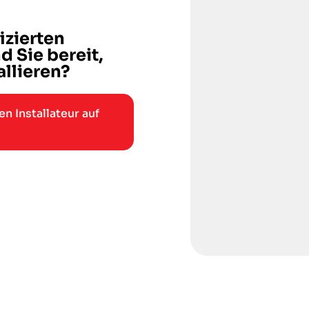
izierten
d Sie bereit,
llieren?
n Installateur auf