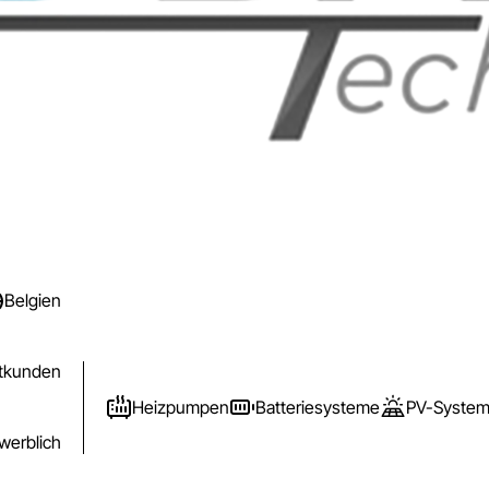
Belgien
atkunden
Heizpumpen
Batteriesysteme
PV-Syste
werblich