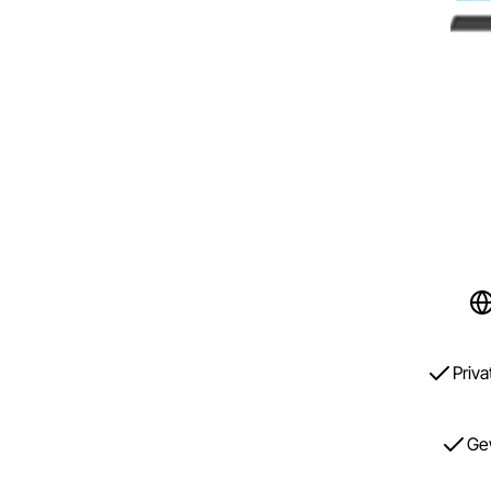
Priv
Ge