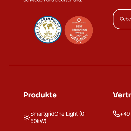
Produkte
Vert
SmartgridOne Light (0-
+49 
50kW)