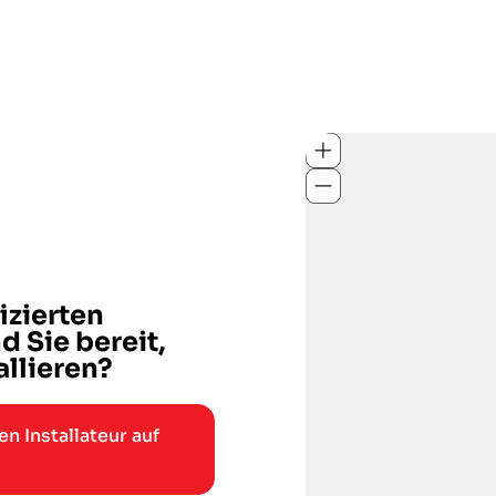
izierten
d Sie bereit,
llieren?
n Installateur auf