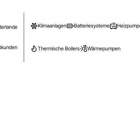
Klimaanlagen
Batteriesysteme
Heizpump
derlande
atkunden
Thermische Boilers
Wärmepumpen