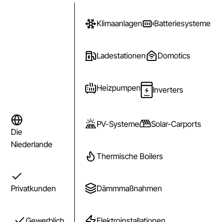
Klimaanlagen
Batteriesysteme
Ladestationen
Domotics
Heizpumpen
Inverters
PV-Systeme
Solar-Carports
Die
Niederlande
Thermische Boilers
Dämmmaßnahmen
Privatkunden
Elektroinstallationen
Gewerblich