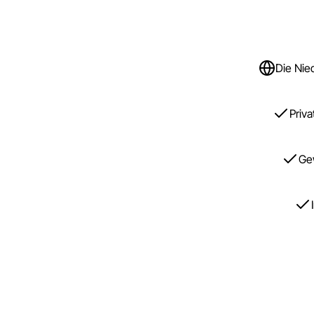
Die Nie
Priv
Ge