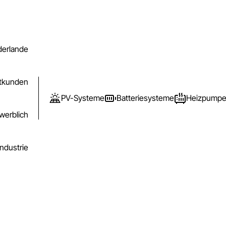
derlande
atkunden
PV-Systeme
Batteriesysteme
Heizpump
werblich
Industrie