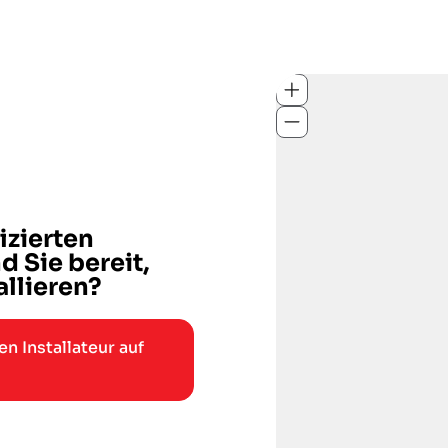
izierten
d Sie bereit,
llieren?
n Installateur auf