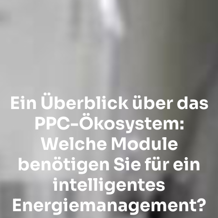
Ein Überblick über das
PPC-Ökosystem:
Welche Module
benötigen Sie für ein
intelligentes
Energiemanagement?