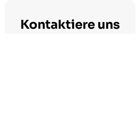
Kontaktiere uns
Schöpfen Sie das volle Potenzial Ihrer Projekte
mit SmartGridOne aus — vernetzen Sie all Ihre
Anlagen
Laden Sie unsere Broschüre
herunter →
Kontaktieren Sie uns →