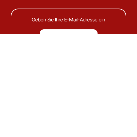
Wir stellen ein
Wir sind immer auf der Suche nach neugierigen,
motivierten Menschen, die gemeinsam etwas
Sinnvolles schaffen wollen.
Entdecken Sie unsere
offenen Stellen:
Stellenangebote entdecken