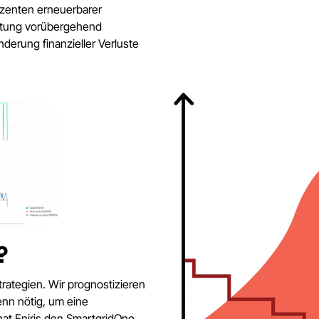
uzenten erneuerbarer
istung vorübergehend
derung finanzieller Verluste
?
trategien. Wir prognostizieren
enn nötig, um eine
hat Eniris den SmartgridOne