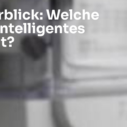
blick: Welche
intelligentes
t?