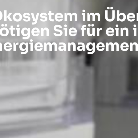
kosystem im Über
igen Sie für ein 
nergiemanagemen