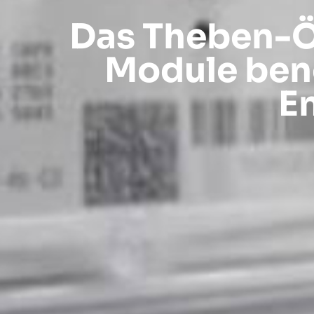
Das Theben-Ö
Module benöt
E