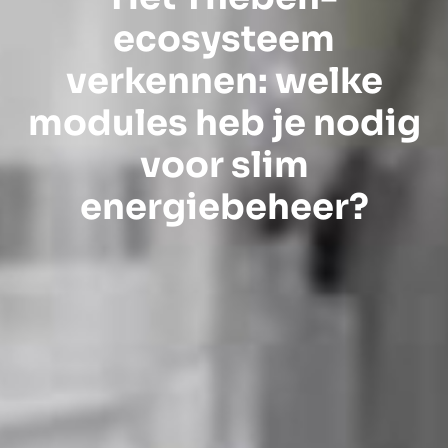
ecosysteem
verkennen: welke
modules heb je nodig
voor slim
energiebeheer?