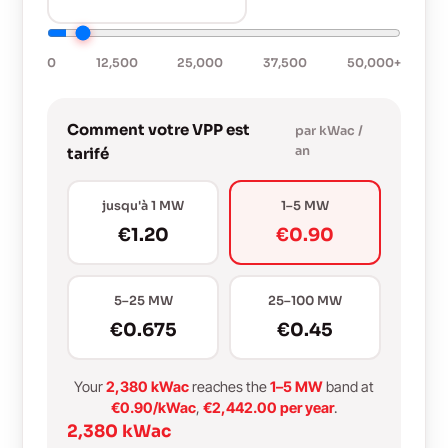
0
12,500
25,000
37,500
50,000+
Comment votre VPP est
par kWac /
an
tarifé
jusqu'à 1 MW
1–5 MW
€1.20
€0.90
5–25 MW
25–100 MW
€0.675
€0.45
Your
2,380 kWac
reaches the
1–5 MW
band at
€0.90/kWac
,
€2,442.00 per year
.
2,380 kWac