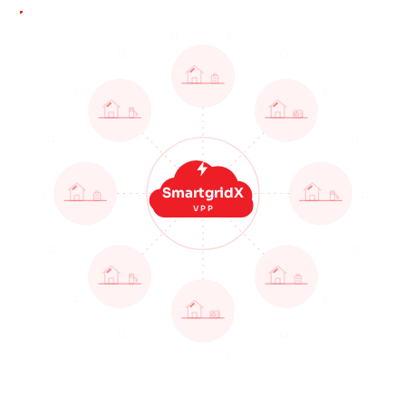
SmartgridX
VPP