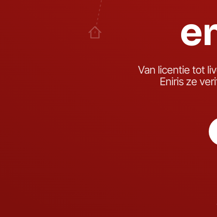
e
Van licentie tot l
Eniris ze ve