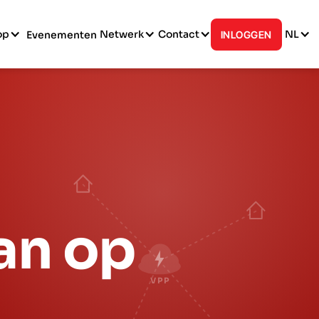
op
Netwerk
Contact
NL
Evenementen
INLOGGEN
aan op
VPP