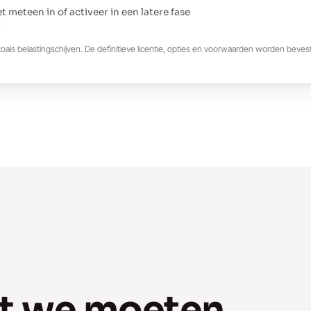
t meteen in of activeer in een latere fase
 zoals belastingschijven. De definitieve licentie, opties en voorwaarden worden beve
at we moeten