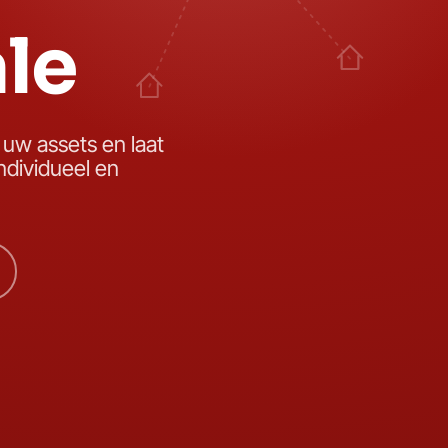
le
r uw assets en laat
individueel en
L