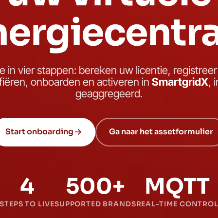
nergiecentra
ive in vier stappen: bereken uw licentie, registree
rifiëren, onboarden en activeren in
SmartgridX
, 
geaggregeerd.
Start onboarding
Ga naar het assetformulier
4
500+
MQTT
STEPS TO LIVE
SUPPORTED BRANDS
REAL-TIME CONTRO