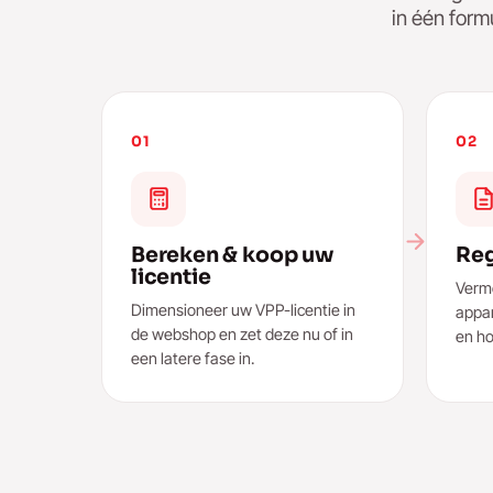
in één form
01
02
Bereken & koop uw
Reg
licentie
Verme
Dimensioneer uw VPP-licentie in
appa
de webshop en zet deze nu of in
en ho
een latere fase in.