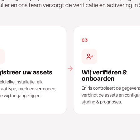
ulier en ons team verzorgt de verificatie en activering in
03
istreer uw assets
Wij verifiëren &
onboarden
ld elke installatie, elk
Eniris controleert de gegeven
raattype, merk en vermogen,
verbindt de assets en configu
e wij toegang krijgen.
sturing & prognoses.