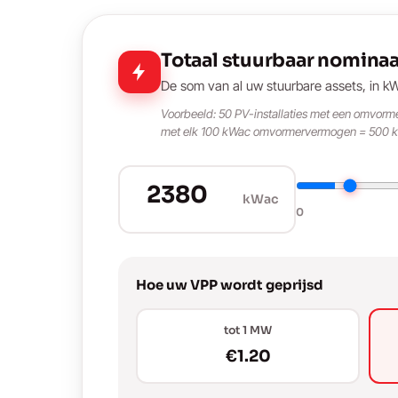
Totaal stuurbaar nomina
De som van al uw stuurbare assets, in k
Voorbeeld: 50 PV-installaties met een omvorm
met elk 100 kWac omvormervermogen = 500 
kWac
0
Hoe uw VPP wordt geprijsd
tot 1 MW
€1.20