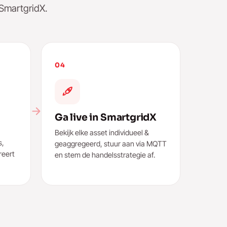
 SmartgridX.
04
Ga live in SmartgridX
Bekijk elke asset individueel &
s,
geaggregeerd, stuur aan via MQTT
reert
en stem de handelsstrategie af.