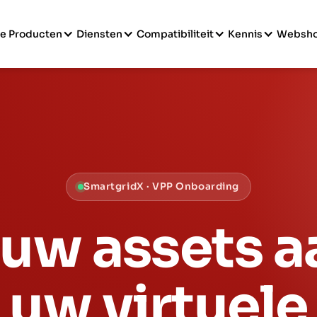
e Producten
Diensten
Compatibiliteit
Kennis
Websh
SmartgridX · VPP Onboarding
 uw assets 
uw virtuele