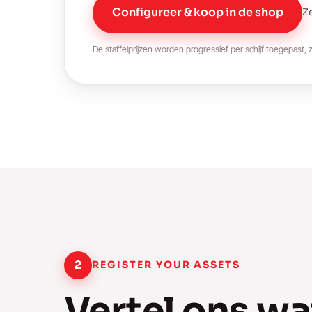
Configureer & koop in de shop
Ze
De staffelprijzen worden progressief per schijf toegepast,
2
REGISTER YOUR ASSETS
Vertel ons w