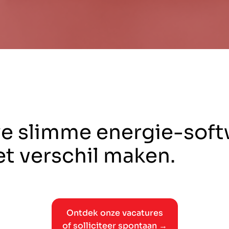
we slimme energie-soft
t verschil maken.
Ontdek onze vacatures
of solliciteer spontaan →