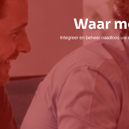
Waar m
Integreer en beheer naadloos uw e