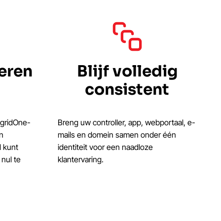
ceren
Blijf volledig
consistent
tgridOne-
Breng uw controller, app, webportaal, e-
en
mails en domein samen onder één
l kunt
identiteit voor een naadloze
nul te
klantervaring.