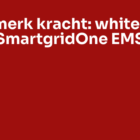
erk kracht: white
SmartgridOne EM