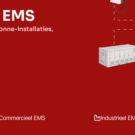
n EMS
onne-installaties,
Commercieel EMS
Industrieel E