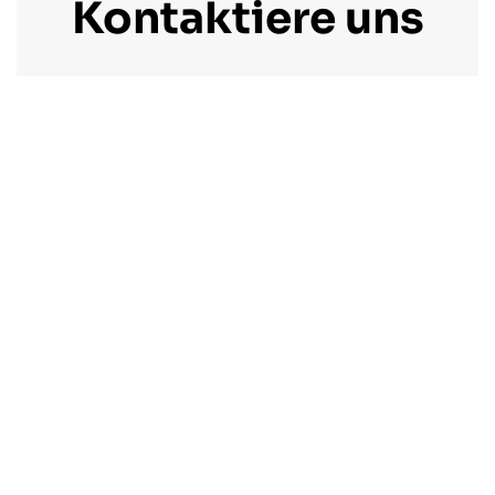
Kontaktiere uns
Schöpfen Sie das volle Potenzial Ihrer Projekte
mit SmartGridOne aus — vernetzen Sie all Ihre
Anlagen
Laden Sie unsere Broschüre
herunter →
Kontaktieren Sie uns →
Online-Meeting buchen →