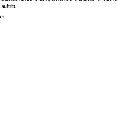
uftritt.
er.