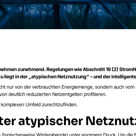
rnehmen zunehmend. Regelungen wie Abschnitt 19 (2) StromNE
u liegt in der „atypischen Netznutzung“ – und der intelligen
cht nur von der verbrauchten Energiemenge, sondern auch vom Z
on deutlich reduzierten Netzentgelten profitieren.
sem komplexen Umfeld zurechtzufinden.
ter atypischer Netznu
(typischerweise Winterabende) unter enormem Druck. Um die Netzst