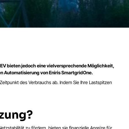
V bieten jedoch eine vielversprechende Möglichkeit,
ten Automatisierung von Eniris SmartgridOne.
eitpunkt des Verbrauchs ab. Indem Sie Ihre Lastspitzen
tzung?
abilität zu fördern, bieten sie finanzielle Anreize für