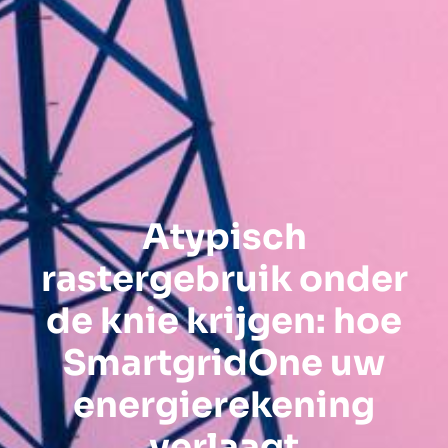
Atypisch
rastergebruik onder
de knie krijgen: hoe
SmartgridOne uw
energierekening
verlaagt