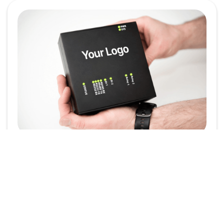
Marquez en blanc le
SmartGridOne EMS
Dans le paysage énergétique concurrentiel
d'aujourd'hui, l'identité de marque joue un rôle crucial.
Que vous soyez un installateur, un distributeur ou un