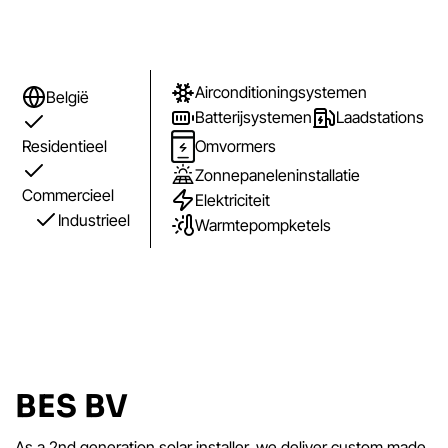
Airconditioningsystemen
België
Batterijsystemen
Laadstations
Residentieel
Omvormers
Zonnepaneleninstallatie
Commercieel
Elektriciteit
Industrieel
Warmtepompketels
BES BV
As a 2nd generation solar installer, we deliver custom made