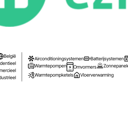
België
Airconditioningsystemen
Batterijsystemen
dentieel
Warmtepompen
Zonnepanelen
Omvormers
ercieel
Warmtepompketels
Vloerverwarming
dustrieel