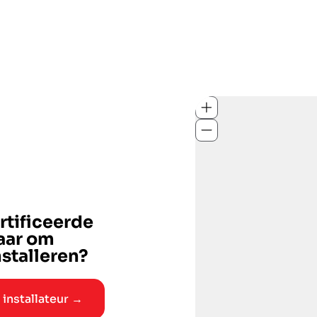
tificeerde
laar om
stalleren?
installateur →