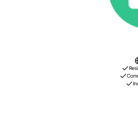
Resi
Comm
In