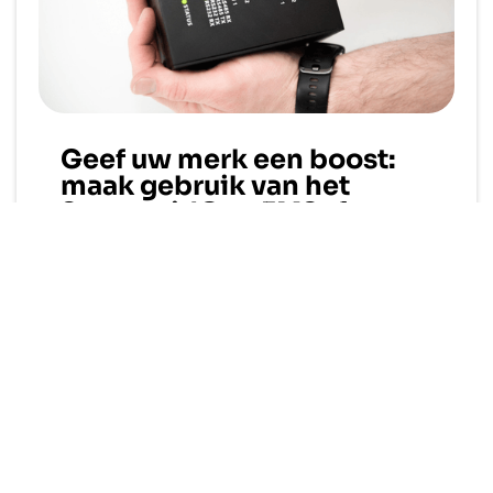
Geef uw merk een boost:
maak gebruik van het
SmartgridOne EMS als
white-labeloplossing
In het huidige competitieve energielandschap speelt
merkidentiteit een cruciale rol. Of u nu installateur,
distributeur of energieleverancier bent: door een op
maat gemaakte en consistente merkbeleving te
bieden op het gebied van zowel hardware als
software kunt u uw marktpositie aanzienlijk
versterken.