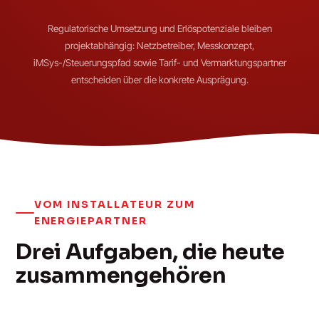
Regulatorische Umsetzung und Erlöspotenziale bleiben
projektabhängig: Netzbetreiber, Messkonzept,
iMSys-/Steuerungspfad sowie Tarif- und Vermarktungspartner
entscheiden über die konkrete Ausprägung.
VOM INSTALLATEUR ZUM
ENERGIEPARTNER
Drei Aufgaben, die heute
zusammengehören