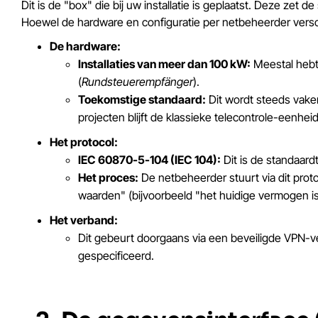
Dit is de "box" die bij uw installatie is geplaatst. Deze z
Hoewel de hardware en configuratie per netbeheerder verschi
De hardware:
Installaties van meer dan 100 kW:
Meestal hebt
(
Rundsteuerempfänger
).
Toekomstige standaard:
Dit wordt steeds vake
projecten blijft de klassieke telecontrole-eenhei
Het protocol:
IEC 60870-5-104 (IEC 104):
Dit is de standaard
Het proces:
De netbeheerder stuurt via dit prot
waarden" (bijvoorbeeld "het huidige vermogen i
Het verband:
Dit gebeurt doorgaans via een beveiligde VPN-ve
gespecificeerd.