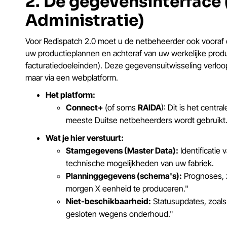
2. De gegevensinterface 
Administratie)
Voor Redispatch 2.0 moet u de netbeheerder ook vooraf
uw productieplannen en achteraf van uw werkelijke produ
facturatiedoeleinden). Deze gegevensuitwisseling verloo
maar via een webplatform.
Het platform:
Connect+
(of soms
RAIDA
): Dit is het centr
meeste Duitse netbeheerders wordt gebruikt
Wat je hier verstuurt:
Stamgegevens (Master Data):
Identificatie
technische mogelijkheden van uw fabriek.
Planninggegevens (schema's):
Prognoses, z
morgen X eenheid te produceren."
Niet-beschikbaarheid:
Statusupdates, zoals 
gesloten wegens onderhoud."