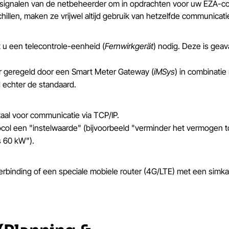
et de signalen van de netbeheerder om in opdrachten voor uw EZA-
llen, maken ze vrijwel altijd gebruik van hetzelfde communicatie
 u een telecontrole-eenheid (
Fernwirkgerät
) nodig. Deze is ge
r geregeld door een Smart Meter Gateway (
iMSys
) in combinatie
d echter de standaard.
taal voor communicatie via TCP/IP.
ocol een "instelwaarde" (bijvoorbeeld "verminder het vermogen 
s 60 kW").
rbinding of een speciale mobiele router (4G/LTE) met een simka