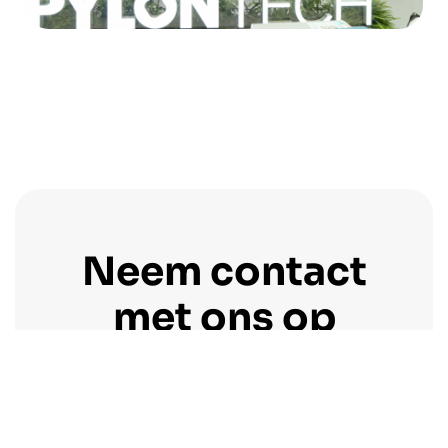
Neem contact
met ons op
Benut het volledige potentieel van uw projecten
met SmartGridOne, verbind al uw
bedrijfsmiddelen