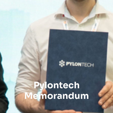
Pylontech
Memorandum